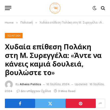
»
»
Home
Πολιτική
Χυδαία επίθεση Πολάκη στη Μ. Συρεγγέλα: «Άντε να κάνεις καμιά δουλειά, βουλώστε το»
ΠΟΛΙΤΙΚΉ
Χυδαία επίθεση Πολάκη
στη Μ. Συρεγγέλα: «Άντε να
κάνεις καμιά δουλειά,
βουλώστε το»
By
Athens Politics
16 Ιουλίου, 2024
Updated:
16 Ιουλίου,
2024
Δεν υπάρχουν Σχόλια
3 Mins Read