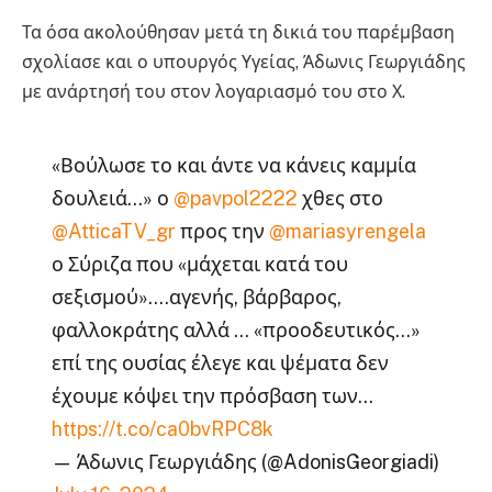
Τα όσα ακολούθησαν μετά τη δικιά του παρέμβαση
σχολίασε και ο υπουργός Υγείας, Άδωνις Γεωργιάδης
με ανάρτησή του στον λογαριασμό του στο Χ.
«Βούλωσε το και άντε να κάνεις καμμία
δουλειά…» ο
@pavpol2222
χθες στο
@AtticaTV_gr
προς την
@mariasyrengela
ο Σύριζα που «μάχεται κατά του
σεξισμού»….αγενής, βάρβαρος,
φαλλοκράτης αλλά … «προοδευτικός…»
επί της ουσίας έλεγε και ψέματα δεν
έχουμε κόψει την πρόσβαση των…
https://t.co/ca0bvRPC8k
— Άδωνις Γεωργιάδης (@AdonisGeorgiadi)