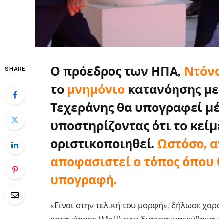
Ο πρόεδρος των ΗΠΑ,
Ντόν
SHARE
το
μνημόνιο
κατανόησης με
Τεχεράνης θα υπογραφεί μέ
υποστηρίζοντας ότι το κείμ
οριστικοποιηθεί.
Ωστόσο, α
αποφασιστεί ο τόπος όπου 
υπογραφή.
«Είναι στην τελική του μορφή», δήλωσε χα
κατανόησης (MoU) που διαπραγματεύθηκαν 