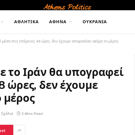
ΑΘΛΗΤΙΚΆ
ΑΘΉΝΑ
ΟΥΚΡΑΝΊΑ
ί μέσα στις επόμενες 48 ώρες, δεν έχουμε αποφασίσει ακόμη το μέρος
ε το Ιράν θα υπογραφεί
8 ώρες, δεν έχουμε
 μέρος
 Σχόλια
2 Mins Read
est