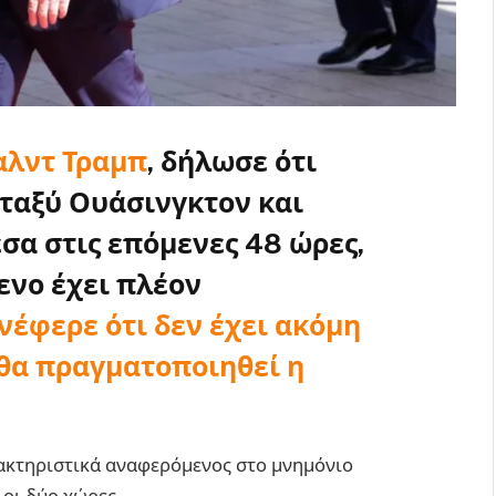
αλντ Τραμπ
, δήλωσε ότι
ταξύ Ουάσινγκτον και
σα στις επόμενες 48 ώρες,
ενο έχει πλέον
νέφερε ότι δεν έχει ακόμη
θα πραγματοποιηθεί η
ρακτηριστικά αναφερόμενος στο μνημόνιο
οι δύο χώρες.