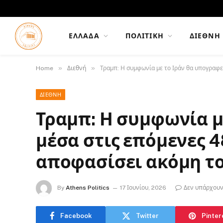
ΕΛΛΆΔΑ
ΠΟΛΙΤΙΚΉ
ΔΙΕΘΝΉ
»
»
Home
Διεθνή
Τραμπ: Η συμφωνία με το Ιράν θα υπογραφε
ΔΙΕΘΝΉ
Τραμπ: Η συμφωνία μ
μέσα στις επόμενες 4
αποφασίσει ακόμη το
By
Athens Politics
17 Ιουνίου, 2026
Δεν υπάρχουν
Facebook
Twitter
Pinter