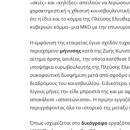
«σκιές» και «κηλίδες» απειλούν να λερώσουν
χαρακτηριστική η χθεσινή κοινοβουλευτική
ότι η ίδια και το κόμμα της Πλεύσης Ελευθε
κυβερνών κόμμα – μια ΜΚΟ με την επωνυμία
Η εμφάνιση της εταιρείας έγινε σχεδόν τυχ
περιεχόμενο
μήνυσης
κατά της Ζωής Κωνστ
αίτημα άρσης ασυλίας, την οποία κατέθεσε
υποψήφια ευρωβουλευτής της Πλεύσης Ελευ
συκοφαντική δυσφήμιση μετά από σφοδρό επ
διαδρόμους του κοινοβουλίου. Ειδικότερα,
λίγους μήνες την είδε μπροστά της και με 
αποκάλεσε «απατεώνισσα». Η πρώην εργαζό
περιγράφοντας όλο το ιστορικό της μεταξύ 
Όπως ισχυρίζεται στο
δικόγραφο
εργαζότα