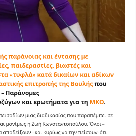
ής παράνοιας και έντασης με
ες, παιδεραστίες, βιαστές και
τα «τυφλά» κατά δικαίων και αδίκων
ταστικής επιτροπής της Βουλής
που
 – Παράνομες
υζύγων και ερωτήματα για τη
ΜΚΟ
.
πεισοδίων μιας διαδικασίας που παραπέμπει σε
ίναι μονίμως η Ζωή Κωνσταντοπούλου. Όλοι –
α αποδείξουν – και κυρίως να την πείσουν- ότι