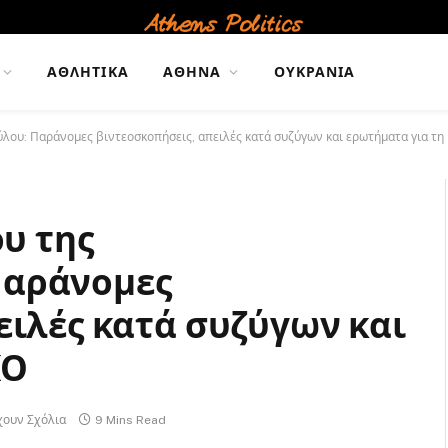
ΑΘΛΗΤΙΚΆ
ΑΘΉΝΑ
ΟΥΚΡΑΝΊΑ
ύλου: Παράνομες βιντεοσκοπήσεις, απειλές κατά συζύγων και ερωτήματα για τ
ου της
Παράνομες
ειλές κατά συζύγων και
ΚΟ
χουν Σχόλια
9 Mins Read