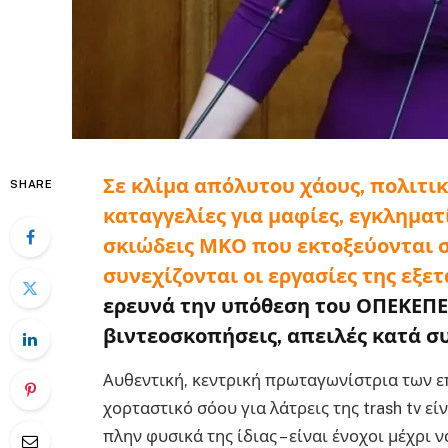
Σε κλίμα απόλυτου χάους, πολιτικ
SHARE
καταγγελίες για μαφίες, εγκληματί
σκιώδεις ΜΚΟ που εκτοξεύονται σ
συνεχίζονται οι εργασίες της εξε
ερευνά την υπόθεση του ΟΠΕΚΕΠΕ
βιντεοσκοπήσεις, απειλές κατά σ
Αυθεντική, κεντρική πρωταγωνίστρια των ε
χορταστικό σόου για λάτρεις της trash tv ε
πλην φυσικά της ίδιας – είναι ένοχοι μέχρι ν