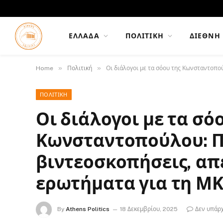
ΕΛΛΆΔΑ
ΠΟΛΙΤΙΚΉ
ΔΙΕΘΝΉ
»
»
Home
Πολιτική
Οι διάλογοι με τα σόου της Κωνσταντοπο
ΠΟΛΙΤΙΚΉ
Οι διάλογοι με τα σό
Κωνσταντοπούλου: 
βιντεοσκοπήσεις, απ
ερωτήματα για τη Μ
By
Athens Politics
18 Δεκεμβρίου, 2025
Δεν υπάρ