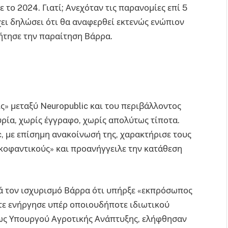
το 2024. Γιατί; Ανεχόταν τις παρανομίες επί 5
χει δηλώσει ότι θα αναφερθεί εκτενώς ενώπιον
ζήτησε την παραίτηση Βάρρα.
ς» μεταξύ Neuropublic και του περιβάλλοντος
υρία, χωρίς έγγραφο, χωρίς απολύτως τίποτα.
c, με επίσημη ανακοίνωσή της, χαρακτήρισε τους
κοφαντικούς» και προανήγγειλε την κατάθεση
 τον ισχυρισμό Βάρρα ότι υπήρξε «εκπρόσωπος
τε ενήργησε υπέρ οποιουδήποτε ιδιωτικού
, ως Υπουργού Αγροτικής Ανάπτυξης, ελήφθησαν