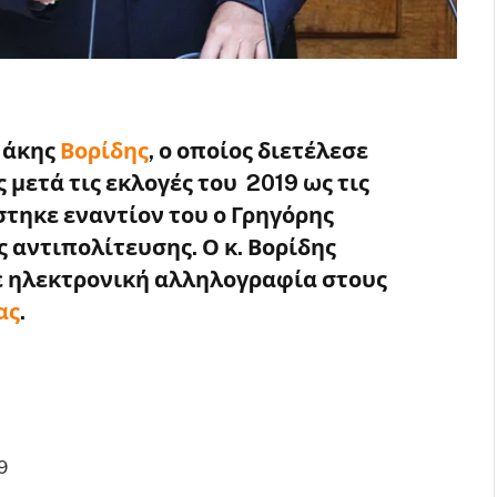
Μάκης
Βορίδης
, ο οποίος διετέλεσε
μετά τις εκλογές του 2019 ως τις
στηκε εναντίον του ο Γρηγόρης
 αντιπολίτευσης. Ο κ. Βορίδης
με ηλεκτρονική αλληλογραφία στους
ας
.
9