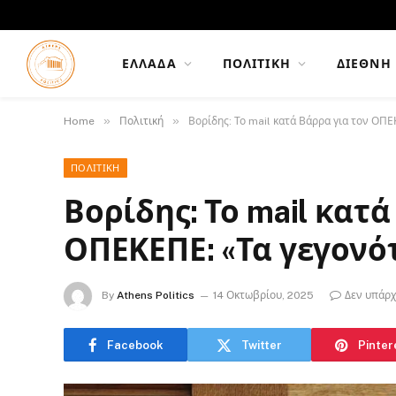
ΕΛΛΆΔΑ
ΠΟΛΙΤΙΚΉ
ΔΙΕΘΝΉ
»
»
Home
Πολιτική
Βορίδης: Το mail κατά Βάρρα για τον ΟΠ
ΠΟΛΙΤΙΚΉ
Βορίδης: Το mail κατά
ΟΠΕΚΕΠΕ: «Τα γεγονό
By
Athens Politics
14 Οκτωβρίου, 2025
Δεν υπάρχ
Facebook
Twitter
Pinter