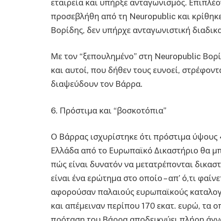
εταιρεία και υπήρξε ανταγωνισμός. Επιπλέ
προσεβλήθη από τη Neuropublic και κρίθηκ
Βορίδης, δεν υπήρχε ανταγωνιστική διαδικα
Με τον “ξεπουλημένο” στη Neuropublic Βορ
και αυτοί, που δήθεν τους ευνοεί, στρέφοντ
διαψεύδουν τον Βάρρα.
6. Πρόστιμα και “βοσκοτόπια”
Ο Βάρρας ισχυρίστηκε ότι πρόστιμα ύψους 4
Ελλάδα από το Ευρωπαϊκό Δικαστήριο θα μ
πώς είναι δυνατόν να μετατρέπονται δικαστ
είναι ένα ερώτημα στο οποίο – απ’ ό,τι φαίν
αφορούσαν παλαιούς ευρωπαϊκούς καταλογ
και απέμειναν περίπου 170 εκατ. ευρώ, τα 
πρόταση του Βάρρα αποδεικνύει πλήρη άγν