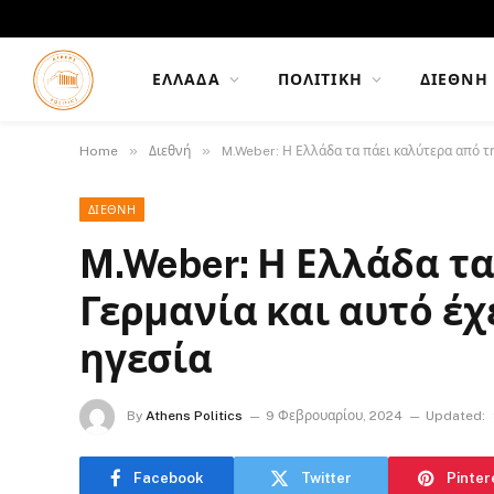
ΕΛΛΆΔΑ
ΠΟΛΙΤΙΚΉ
ΔΙΕΘΝΉ
»
»
Home
Διεθνή
M.Weber: Η Ελλάδα τα πάει καλύτερα από τη 
ΔΙΕΘΝΉ
M.Weber: Η Ελλάδα τ
Γερμανία και αυτό έχε
ηγεσία
By
Athens Politics
9 Φεβρουαρίου, 2024
Updated:
Facebook
Twitter
Pinter