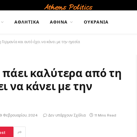
ΑΘΛΗΤΙΚΆ
ΑΘΉΝΑ
ΟΥΚΡΑΝΊΑ
Γερμανία και αυτό έχει να κάνει με την ηγεσία
α πάει καλύτερα από τη
ι να κάνει με την
9 Φεβρουαρίου, 2024
Δεν υπάρχουν Σχόλια
11 Mins Read
est