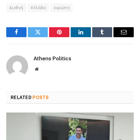
Διεθνή
Ελλάδα
ευρώπη
Facebook
Twitter
Pinterest
LinkedIn
Tumblr
Email
Athens Politics
Website
RELATED
POSTS