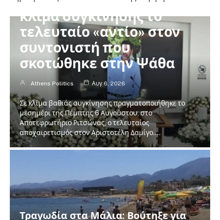
Αριστοτέλης Δαμίγος: Σε
κλίμα συγκίνησης το
τελευταίο «αντίο» στον
συντονιστή που
σκοτώθηκε στην Ψάθα
Athens Politics
Αυγ 6, 2026
Σε κλίμα βαθιάς συγκίνησης πραγματοποιήθηκε το
μεσημέρι της Πέμπτης 6 Αυγούστου, στο
Αποτεφρωτήριο Ριτσώνας, ο τελευταίος
αποχαιρετισμός στον Αριστοτέλη Δαμίγο.…
Τραγωδία στα Μάλια: Βούτηξε για