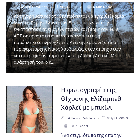
Athens Politics
Αυγ 8, 2026
4 Min Read
Κατηγορηματικός ότι δεν πρόκειται να εγκριθεί καμία
Μελέτη Περιβαλλοντικών Επιπτώσεων για την
εγκατάσταση ανεμογεννητριών και βιομηχανικών
ΑΠΕ σε προστατευόμενες, αναδασωτέες ή
πυρόπληκτες περιοχές της Αττικής εμφανίζεται ο
περιφερειάρχης Νίκος Χαρδαλιάς, στον απόηχο των
καταστροφικών πυρκαγιών στη Δυτική Αττική. Με
ανάρτησή του, ο κ.…
Η φωτογραφία της
61χρονης Ελίζαμπεθ
Χάρλεϊ με μπικίνι
Athens Politics
Αυγ 8, 2026
1 Min Read
Ένα στιγμιότυπό της από την