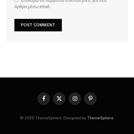
Επιθυμώ να λαμβάνω ειδοποιήσεις για νέα
άρθρα μέσω email.
Facebook
X
Instagram
Pinterest
(Twitter)
© 2026 ThemeSphere. Designed by
ThemeSphere
.