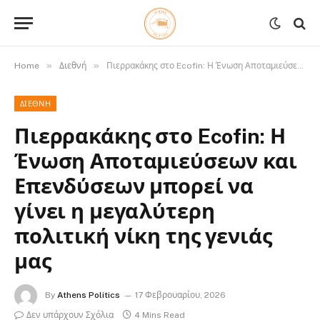
»
»
Home
Διεθνή
Πιερρακάκης στο Ecofin: Η Ένωση Αποταμιεύσεων και Επενδύσεων μπορεί να γίνει η μεγαλύτερη πολιτική νίκη της γενιάς μας
ΔΙΕΘΝΉ
Πιερρακάκης στο Ecofin: Η
Ένωση Αποταμιεύσεων και
Επενδύσεων μπορεί να
γίνει η μεγαλύτερη
πολιτική νίκη της γενιάς
μας
By
Athens Politics
17 Φεβρουαρίου, 2026
Δεν υπάρχουν Σχόλια
4 Mins Read