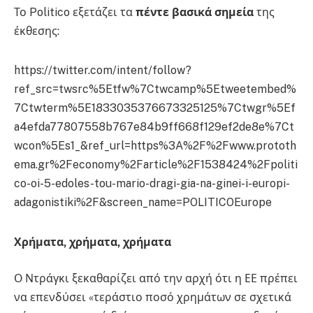
Το Politico εξετάζει τα
πέντε βασικά σημεία
της
έκθεσης:
https://twitter.com/intent/follow?
ref_src=twsrc%5Etfw%7Ctwcamp%5Etweetembed%
7Ctwterm%5E1833035376673325125%7Ctwgr%5Ef
a4efda77807558b767e84b9ff668f129ef2de8e%7Ct
wcon%5Es1_&ref_url=https%3A%2F%2Fwww.prototh
ema.gr%2Feconomy%2Farticle%2F1538424%2Fpoliti
co-oi-5-edoles-tou-mario-dragi-gia-na-ginei-i-europi-
adagonistiki%2F&screen_name=POLITICOEurope
Χρήματα, χρήματα, χρήματα
Ο Ντράγκι ξεκαθαρίζει από την αρχή ότι η ΕΕ πρέπει
να επενδύσει «τεράστιο ποσό χρημάτων σε σχετικά