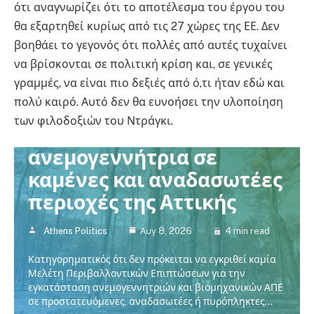
ότι αναγνωρίζει ότι το αποτέλεσμα του έργου του
θα εξαρτηθεί κυρίως από τις 27 χώρες της ΕΕ. Δεν
βοηθάει το γεγονός ότι πολλές από αυτές τυχαίνει
να βρίσκονται σε πολιτική κρίση και, σε γενικές
γραμμές, να είναι πιο δεξιές από ό,τι ήταν εδώ και
πολύ καιρό. Αυτό δεν θα ευνοήσει την υλοποίηση
Πολιτική
των φιλοδοξιών του Ντράγκι.
Χαρδαλιάς: Καμία
ανεμογεννήτρια σε
καμένες και αναδασωτέες
περιοχές της Αττικής
Athens Politics
Αυγ 8, 2026
4 min read
Κατηγορηματικός ότι δεν πρόκειται να εγκριθεί καμία
Μελέτη Περιβαλλοντικών Επιπτώσεων για την
εγκατάσταση ανεμογεννητριών και βιομηχανικών ΑΠΕ
σε προστατευόμενες, αναδασωτέες ή πυρόπληκτες…