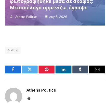
φωτογραφήθηκε μέσα σε σκάφος:
Μεσοπέλαγα αρμενίζω, έγραψε
Athens Politics
Αυγ 8, 2026
Politico Politico Politico Politico Politico
Διεθνή
Facebook
Twitter
Pinterest
LinkedIn
Tumblr
Email
Athens Politics
Website