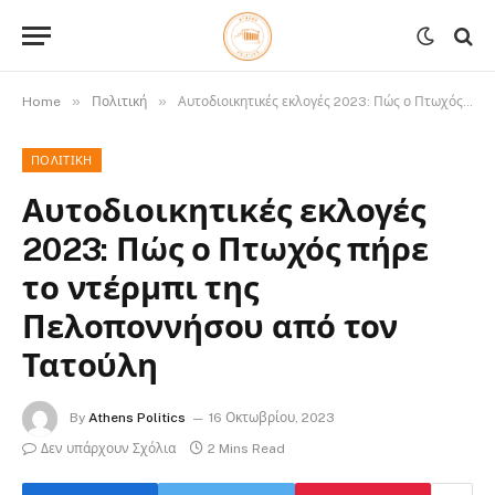
»
»
Home
Πολιτική
Αυτοδιοικητικές εκλογές 2023: Πώς ο Πτωχός πήρε το ντέρμπι της Πελοποννήσου από τον Τατούλη
ΠΟΛΙΤΙΚΉ
Αυτοδιοικητικές εκλογές
2023: Πώς ο Πτωχός πήρε
το ντέρμπι της
Πελοποννήσου από τον
Τατούλη
By
Athens Politics
16 Οκτωβρίου, 2023
Δεν υπάρχουν Σχόλια
2 Mins Read