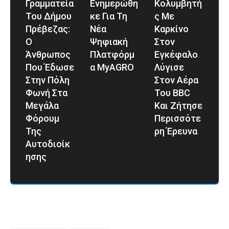
Γραμματεία
Ενημερώθη
Κολυμβητή
Του Δήμου
Κε Για Τη
Σ Με
Πρέβεζας:
Νέα
Καρκίνο
Ο
Ψηφιακή
Στον
Άνθρωπος
Πλατφόρμ
Εγκέφαλο
Που Έδωσε
Α MyAGRO
Λύγισε
Στην Πόλη
Στον Αέρα
Φωνή Στα
Του BBC
Μεγάλα
Και Ζήτησε
Φόρουμ
Περισσότε
Της
Ρη Έρευνα
Αυτοδιοίκ
Ησης
Αυτοδιοικητικές Αυτοδιοικητικές