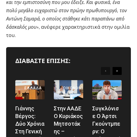
και την εμπιστοσύνη που μου έδειξε. Και φυσικά, ένα
πολύ μεγάλο ευχαριστώ στον πρώην πρωθυπουργό, τον
Αντώνη Σαμαρά, ο οποίος στάθηκε κάτι παραπάνω από
δάσκαλός μου
», ανέφερε χαρακτηριστικά στην ομιλία
του.
ΔΙΑΒΑΣΤΕ ΕΠΙΣΗΣ:
Previous
Next
ΕΛΛΆΔΑ
ΑΘΛΗΤΙΚΆ
ΕΛΛΆΔΑ
ΟΙΚΟΝΟΜΊΑ
ΔΙΕΘΝΉ
Γιάννης
Στην ΑΑΔΕ
Συγκλόνισ
Βέργος:
Ο Κυριάκος
Ε Ο Άρτσι
Δύο Χρόνια
Μητσοτάκ
Γκούντμπε
Στη Γενική
Ης –
Ρν: Ο