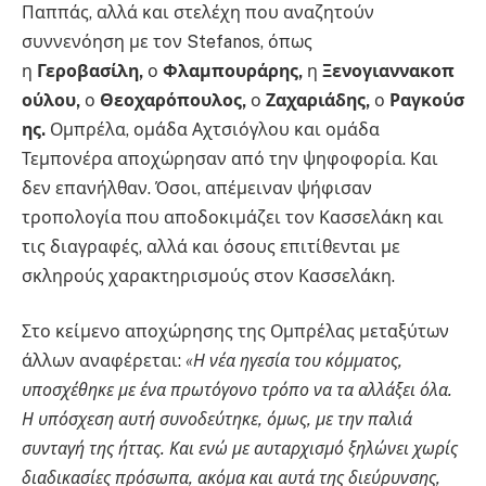
Παππάς, αλλά και στελέχη που αναζητούν
συννενόηση με τον Stefanos, όπως
η
Γεροβασίλη,
ο
Φλαμπουράρης,
η
Ξενογιαννακοπ
ούλου,
ο
Θεοχαρόπουλος,
ο
Ζαχαριάδης,
ο
Ραγκούσ
ης.
Ομπρέλα, ομάδα Αχτσιόγλου και ομάδα
Τεμπονέρα αποχώρησαν από την ψηφοφορία. Και
δεν επανήλθαν. Όσοι, απέμειναν ψήφισαν
τροπολογία που αποδοκιμάζει τον Κασσελάκη και
τις διαγραφές, αλλά και όσους επιτίθενται με
σκληρούς χαρακτηρισμούς στον Κασσελάκη.
Στο κείμενο αποχώρησης της Ομπρέλας μεταξύτων
άλλων αναφέρεται:
«Η νέα ηγεσία του κόμματος,
υποσχέθηκε με ένα πρωτόγονο τρόπο να τα αλλάξει όλα.
Η υπόσχεση αυτή συνοδεύτηκε, όμως, με την παλιά
συνταγή της ήττας. Και ενώ με αυταρχισμό ξηλώνει χωρίς
διαδικασίες πρόσωπα, ακόμα και αυτά της διεύρυνσης,