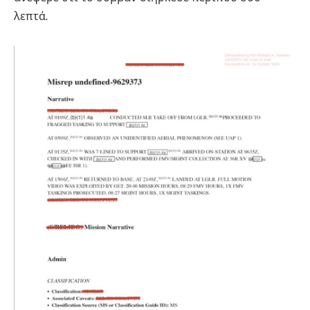
λεπτά.