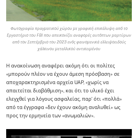
Φωτογραφία πραγματικού χώρου με γραφική επικάλυψη από το
Εργαστήριο του FBI που απεικονίζει αναφορές αυτόπτων μαρτύρων
από τον Σεπτέμβριο του 2023 ενός φαινομενικά ελλειψοειδούς
χάλκινου μεταλλικού αντικειμένου
Η ανακοίνωση αναφέρει ακόμη ότι οι πολίτες
«μπορούν πλέον να έχουν άμεση πρόσβαση» σε
αποχαρακτηρισμένα αρχεία UAP, «χωρίς να
απαιτείται διαβάθμιση», και ότι το υλικό έχει
ελεγχθεί για λόγους ασφαλείας, παρ’ ότι «πολλά»
από τα έγγραφα «δεν έχουν ακόμη αναλυθεί» ως
προς την ερμηνεία των «ανωμαλιών».