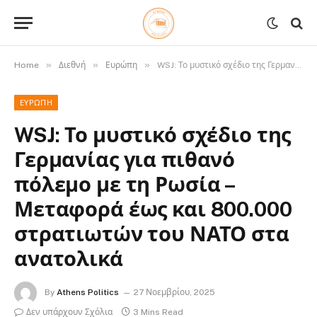
»
»
»
Home
Διεθνή
Ευρώπη
WSJ: Το μυστικό σχέδιο της Γερμανίας για πιθανό πόλεμο με τη Ρωσία – Μεταφορά έως και 800.000 στρατιωτών του ΝΑΤΟ στα ανατολικά
ΕΥΡΏΠΗ
WSJ: Το μυστικό σχέδιο της
Γερμανίας για πιθανό
πόλεμο με τη Ρωσία –
Μεταφορά έως και 800.000
στρατιωτών του ΝΑΤΟ στα
ανατολικά
By
Athens Politics
27 Νοεμβρίου, 2025
Δεν υπάρχουν Σχόλια
3 Mins Read