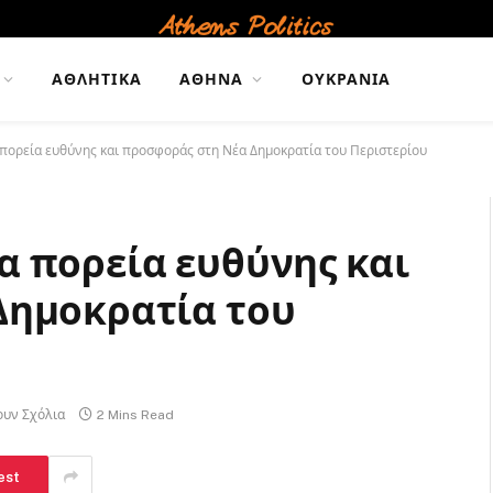
ΑΘΛΗΤΙΚΆ
ΑΘΉΝΑ
ΟΥΚΡΑΝΊΑ
πορεία ευθύνης και προσφοράς στη Νέα Δημοκρατία του Περιστερίου
 πορεία ευθύνης και
Δημοκρατία του
ουν Σχόλια
2 Mins Read
est