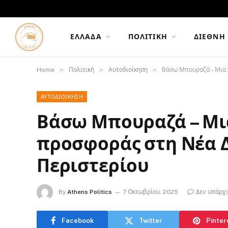
ΕΛΛΆΔΑ
ΠΟΛΙΤΙΚΉ
ΔΙΕΘΝΉ
»
»
»
Home
Πολιτική
Αυτοδιοίκηση
Βάσω Μπουραζά – Μια 
ΑΥΤΟΔΙΟΊΚΗΣΗ
Βάσω Μπουραζά – Μια
προσφοράς στη Νέα 
Περιστερίου
By
Athens Politics
7 Οκτωβρίου, 2025
Δεν υπάρχ
Facebook
Twitter
Pinter