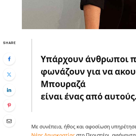
SHARE
Υπάρχουν άνθρωποι πο
φωνάζουν για να ακου
Μπουραζά
είναι ένας από αυτούς
Με συνέπεια, ήθος και αφοσίωση υπηρέτησε
Νέας Δημοκρατίας
στο Περιστέρι, αφήνοντα