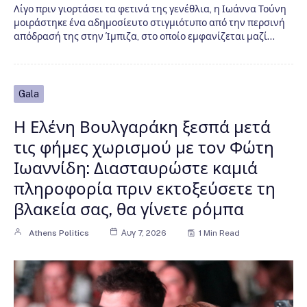
Λίγο πριν γιορτάσει τα φετινά της γενέθλια, η Ιωάννα Τούνη
μοιράστηκε ένα αδημοσίευτο στιγμιότυπο από την περσινή
απόδρασή της στην Ίμπιζα, στο οποίο εμφανίζεται μαζί…
Gala
Η Ελένη Βουλγαράκη ξεσπά μετά
τις φήμες χωρισμού με τον Φώτη
Ιωαννίδη: Διασταυρώστε καμιά
πληροφορία πριν εκτοξεύσετε τη
βλακεία σας, θα γίνετε ρόμπα
Athens Politics
Αυγ 7, 2026
1 Min Read