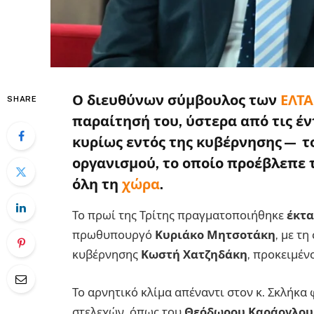
Ο διευθύνων σύμβουλος των
ΕΛΤΑ
SHARE
παραίτησή του, ύστερα από τις έ
κυρίως εντός της κυβέρνησης— τ
οργανισμού, το οποίο προέβλεπε 
όλη τη
χώρα
.
Το πρωί της Τρίτης πραγματοποιήθηκε
έκτα
πρωθυπουργό
Κυριάκο Μητσοτάκη
, με τ
κυβέρνησης
Κωστή Χατζηδάκη
, προκειμέν
Το αρνητικό κλίμα απέναντι στον κ. Σκλήκα
στελεχών, όπως του
Θεόδωρου Καράογλου