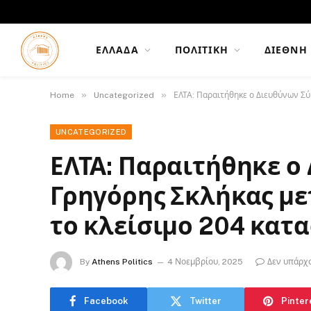
ΕΛΛΆΔΑ
ΠΟΛΙΤΙΚΉ
ΔΙΕΘΝΉ
»
»
Home
Uncategorized
ΕΛΤΑ: Παραιτήθηκε ο Διευθύνων Σύ
UNCATEGORIZED
ΕΛΤΑ: Παραιτήθηκε ο
Γρηγόρης Σκλήκας μετ
το κλείσιμο 204 κατ
By
Athens Politics
4 Νοεμβρίου, 2025
Δεν υπάρχ
Facebook
Twitter
Pinter