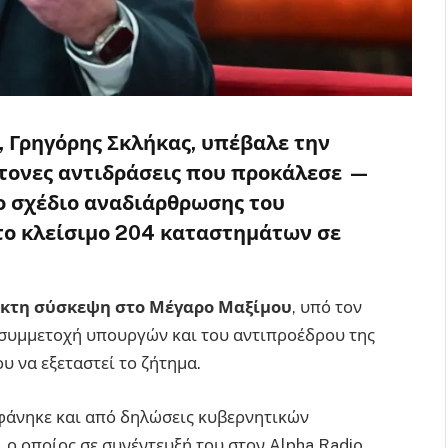
,
Γρηγόρης Σκλήκας
, υπέβαλε την
ντονες αντιδράσεις που προκάλεσε —
ο σχέδιο αναδιάρθρωσης του
το
κλείσιμο 204 καταστημάτων
σε
κτη σύσκεψη στο Μέγαρο Μαξίμου
, υπό τον
η συμμετοχή υπουργών και του αντιπροέδρου της
ου να εξεταστεί το ζήτημα.
 φάνηκε και από δηλώσεις κυβερνητικών
, ο οποίος σε συνέντευξή του στον Alpha Radio