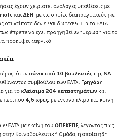
ήσεις έχουν χειριστεί ανάλογες υποθέσεις με
mote
και
ΔΕΗ
, με τις οποίες διαπραγματεύτηκε
 ότι «τίποτα δεν είναι δωρεάν». Για τα ΕΛΤΑ
πως έπρεπε να έχει προηγηθεί ενημέρωση για το
 να προκύψει ξαφνικά.
ατία
τέρας, όταν
πάνω από 40 βουλευτές της ΝΔ
ιευθύνοντος συμβούλου των ΕΛΤΑ,
Γρηγόρη
ιο για το
κλείσιμο 204 καταστημάτων
και
σε περίπου
4,5 ώρες
, με έντονο κλίμα και κοινή
ων ΕΛΤΑ με εκείνη του
ΟΠΕΚΕΠΕ
, λέγοντας πως
η στην Κοινοβουλευτική Ομάδα, η οποία ήδη