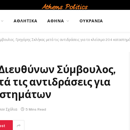
ΑΘΛΗΤΙΚΆ
ΑΘΉΝΑ
ΟΥΚΡΑΝΊΑ
μβουλος, Γρηγόρης Σκλήκας μετά τις αντιδράσεις για το κλείσιμο 204 καταστημ
 Διευθύνων Σύμβουλος,
ά τις αντιδράσεις για
αστημάτων
ουν Σχόλια
5 Mins Read
est