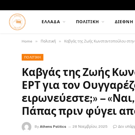
ΕΛΛΆΔΑ
ΠΟΛΙΤΙΚΉ
ΔΙΕΘΝΉ
»
»
Home
Πολιτική
Καβγάς της Ζωής Κωνσταντοπούλου στην ΕΡ
ΠΟΛΙΤΙΚΉ
Καβγάς της Ζωής Κω
ΕΡΤ για τον Ουγγαρέζ
ειρωνεύεστε;» – «Ναι
Πάπας πριν φύγει απ
By
Athens Politics
28 Νοεμβρίου, 2025
Δεν υπάρ