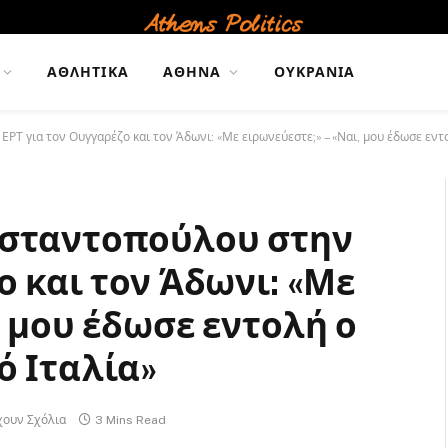
ΑΘΛΗΤΙΚΆ
ΑΘΉΝΑ
ΟΥΚΡΑΝΊΑ
Τ για τον Ουγγαρέζο και τον Άδωνι: «Με ειρωνεύεστε;» – «Ναι, μου έδωσε εντ
νσταντοπούλου στην
ο και τον Άδωνι: «Με
, μου έδωσε εντολή ο
ό Ιταλία»
χουν Σχόλια
3 Mins Read