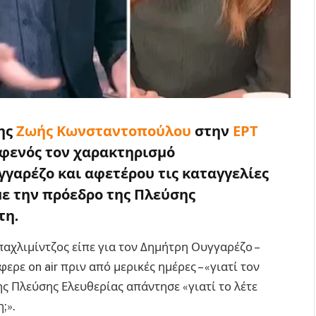
ης
Ζωής Κωνσταντοπούλου
στην
ΕΡΤ
αφενός τον χαρακτηρισμό
γγαρέζο και αφετέρου τις καταγγελίες
με την πρόεδρο της Πλεύσης
τη.
αχλιμίντζος είπε για τον Δημήτρη Ουγγαρέζο –
ε on air πριν από μερικές ημέρες – «γιατί τον
ης Πλεύσης Ελευθερίας απάντησε «γιατί το λέτε
;».