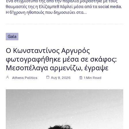
Ένα στιγμιότυπό της από την παραλία μοιράστηκε με τους
θαυμαστές της η Ελίζαμπεθ Χάρλεϊ μέσα από τα social media.
Η 61χρονη ηθοποιός που δημοσιεύει στα…
Gala
Ο Κωνσταντίνος Αργυρός
φωτογραφήθηκε μέσα σε σκάφος:
Μεσοπέλαγα αρμενίζω, έγραψε
Athens Politics
Αυγ 8, 2026
1 Min Read