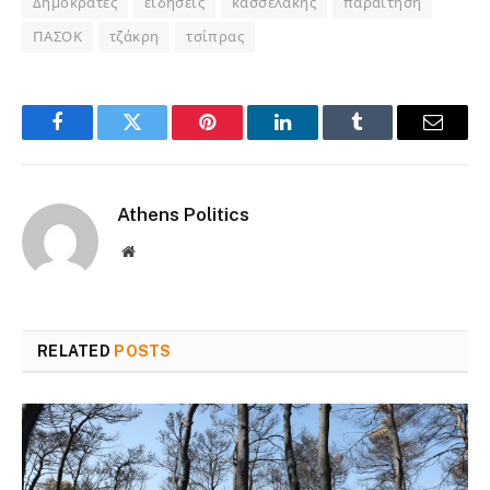
Δημοκράτες
ειδήσεις
κασσελάκης
παραίτηση
ΠΑΣΟΚ
τζάκρη
τσίπρας
Facebook
Twitter
Pinterest
LinkedIn
Tumblr
Email
Athens Politics
Website
RELATED
POSTS