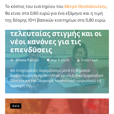
Πολιτική
Ελλάδα
Κοινωνία
Το κόστος του εισιτηρίου του
Μετρό Θεσσαλονίκης
,
θα είναι στα 0,60 ευρώ για ένα εξάμηνο και η τιμή
Νέο χωροταξικό για τον
της δέσμης 10+1 βασικών εισιτηρίων στα 5,80 ευρώ.
τουρισμό: Οι αλλαγές της
τελευταίας στιγμής και οι
νέοι κανόνες για τις
επενδύσεις
Athens Politics
Αυγ 7, 2026
5 min read
Με στοχευμένες παρεμβάσεις μετά τη δημόσια
διαβούλευση θεσμοθετήθηκε το νέο Ειδικό Χωροταξικό
Πλαίσιο για τον Τουρισμό, το οποίο κατηγοριοποιεί τις
περιοχές της…
Gala