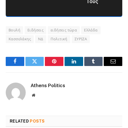
Τους
Βουλή
Ειδήσεις
ειδήσεις τώρα
Ελλάδα
Κασσελάκης
ΝΔ
Πολιτική
ΣΥΡΙΖΑ
Facebook
Twitter
Pinterest
LinkedIn
Tumblr
Email
Athens Politics
Website
RELATED
POSTS