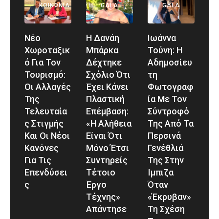
ΚΟΙΝΩΝΊΑ
GALA
GALA
Νέο
Η Δανάη
Ιωάννα
Χωροταξικ
Μπάρκα
Τούνη: Η
Ό Για Τον
Δέχτηκε
Αδημοσίευ
Τουρισμό:
Σχόλιο Ότι
Τη
Οι Αλλαγές
Έχει Κάνει
Φωτογραφ
Της
Πλαστική
Ία Με Τον
Τελευταία
Επέμβαση:
Σύντροφό
Σ Στιγμής
«Η Αλήθεια
Της Από Τα
Και Οι Νέοι
Είναι Ότι
Περσινά
Κανόνες
Μόνο Έτσι
Γενέθλιά
Για Τις
Συντηρείς
Της Στην
Επενδύσει
Τέτοιο
Ίμπιζα
Σ
Έργο
Όταν
Τέχνης»
«έκρυβαν»
Απάντησε
Τη Σχέση