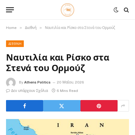
»
»
Home
Διεθνή
Ναυτιλία και Ρίσκο στα Στενά του Ορμούζ
ΔΙΕΘΝΉ
Ναυτιλία και Ρίσκο στα
Στενά του Ορμούζ
By
Athens Politics
20 Μαΐου, 2026
Δεν υπάρχουν Σχόλια
6 Mins Read