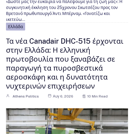
«Δώστε μας την ευκαιρία να παλέψουμε για τη ζωή μας»: Η
συγκινητική έκκληση του 25χρονου Σκωτσέζου προς τον
Βρετανό πρωθυπουργό Άντι Μπέρναμ. «Γονατίζω και
ικετεύω…
Ελλάδα
Τα νέα Canadair DHC-515 έρχονται
στην Ελλάδα: Η ελληνική
πρωτοβουλία που ξαναβάζει σε
παραγωγή τα πυροσβεστικά
αεροσκάφη και η δυνατότητα
νυχτερινών επιχειρήσεων
Athens Politics
Αυγ 6, 2026
10 Min Read