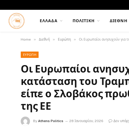
ΕΛΛΆΔΑ
ΠΟΛΙΤΙΚΉ
ΔΙΕΘΝΉ
»
»
»
Home
Διεθνή
Ευρώπη
Οι Ευρωπαίοι ανησυχούν για τ
ΕΥΡΏΠΗ
Οι Ευρωπαίοι ανησυχ
κατάσταση του Τραμπ
είπε ο Σλοβάκος πρω
της ΕΕ
By
Athens Politics
28 Ιανουαρίου, 2026
Δεν υπάρ