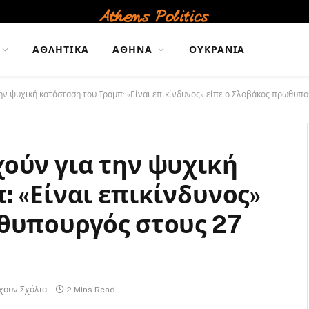
ΑΘΛΗΤΙΚΆ
ΑΘΉΝΑ
ΟΥΚΡΑΝΊΑ
ην ψυχική κατάσταση του Τραμπ: «Είναι επικίνδυνος» είπε ο Σλοβάκος πρωθυπο
ούν για την ψυχική
: «Είναι επικίνδυνος»
θυπουργός στους 27
χουν Σχόλια
2 Mins Read