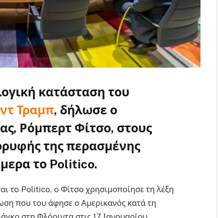
λογική κατάσταση του
ντ Τραμπ
, δήλωσε ο
ς, Ρόμπερτ Φίτσο, στους
ορυφής της περασμένης
ερα το Politico.
ι το Politico, ο Φίτσο χρησιμοποίησε τη λέξη
πωση που του άφησε ο Αμερικανός κατά τη
άγκο στη Φλόριντα στις 17 Ιανουαρίου.