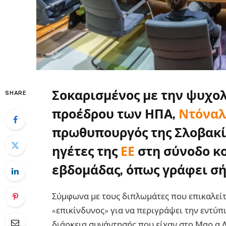
Σοκαρισμένος με την ψυχο
SHARE
προέδρου των ΗΠΑ,
Ντόναλ
πρωθυπουργός της Σλοβακία
ηγέτες της
ΕΕ
στη σύνοδο κ
εβδομάδας, όπως γράφει σήμ
Σύμφωνα με τους διπλωμάτες που επικαλείτα
«επικίνδυνος» για να περιγράψει την εντύ
διάρκεια συνάντησής που είχαν στο Μαρ α Λ