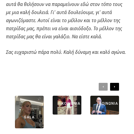
αυτά θα θελήσουν να παραμείνουν εδώ στον τόπο τους
με μια καλή δουλειά. Γι’ αυτά δουλεύουμε, γι’ αυτά
αγωνιζόμαστε. Αυτοί είναι το μέλλον και το μέλλον της
πατρίδας μας, πρέπει να είναι αισιόδοξο. Το μέλλον της
πατρίδας μας θα είναι γαλάζιο. Να είστε καλά.
Σας ευχαριστώ πάρα πολύ. Καλή δύναμη και καλό αγώνα.
ΔΙΑΒΑΣΤΕ ΕΠΙΣΗΣ:
Previous
Next
ΕΛΛΆΔΑ
ΕΛΛΆΔΑ
ΚΟΙΝΩΝΊΑ
ΚΟΙΝΩΝΊΑ
GALA
Λακωνία:
Από Παιδί-
Νεκρή Σε
Θαύμα Στο