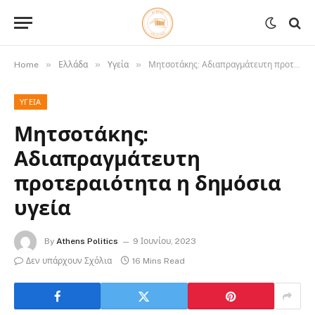
»
»
»
Home
Ελλάδα
Υγεία
Μητσοτάκης: Αδιαπραγμάτευτη προτεραιότητα η δημόσια υγεία
ΥΓΕΊΑ
Μητσοτάκης:
Αδιαπραγμάτευτη
προτεραιότητα η δημόσια
υγεία
By
Athens Politics
9 Ιουνίου, 2023
Δεν υπάρχουν Σχόλια
16 Mins Read