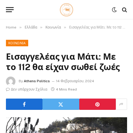
»
»
»
Home
Ελλάδα
Κοινωνία
Εισαγγελέας για Μάτι: Με το 112 θα είχαν σωθεί ζωές
ΚΟΙΝΩΝΊΑ
Εισαγγελέας για Μάτι: Με
το 112 θα είχαν σωθεί ζωές
By
Athens Politics
14 Φεβρουαρίου, 2024
Δεν υπάρχουν Σχόλια
4 Mins Read