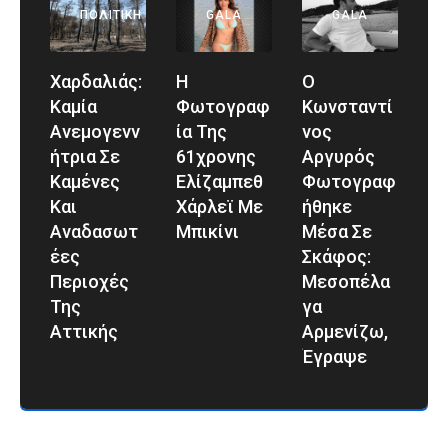
ΠΟΛΙΤΙΚΉ
GALA
GALA
Χαρδαλιάς:
Η
Ο
Καμία
Φωτογραφ
Κωνσταντί
Ανεμογενν
Ία Της
Νος
Ήτρια Σε
61χρονης
Αργυρός
Καμένες
Ελίζαμπεθ
Φωτογραφ
Και
Χάρλεϊ Με
Ήθηκε
Αναδασωτ
Μπικίνι
Μέσα Σε
Έες
Σκάφος:
Περιοχές
Μεσοπέλα
Της
Γα
Αττικής
Αρμενίζω,
Έγραψε
112 112 112 112 112 112 112