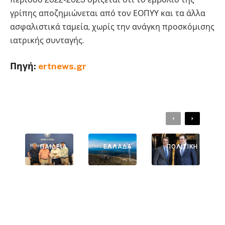
γρίπης αποζημιώνεται από τον ΕΟΠΥΥ και τα άλλα
ασφαλιστικά ταμεία, χωρίς την ανάγκη προσκόμισης
ιατρικής συνταγής.
Πηγή:
ertnews.gr
ΔΙΑΒΑΣΤΕ ΕΠΙΣΗΣ:
Previous
Next
ΕΛΛΆΔΑ
ΠΑΙΔΕΊΑ
ΕΛΛΆΔΑ
ΠΟΛΙΤΙΚΉ
Χαρδαλιάς
Στο
ΔΕΘ 2026:
Και
Μικροσκόπ
Το Σχέδιο
Ψυρρόπου
Ιο Της
Μητσοτάκ
Λος
ΔΑΕΕ Τα
Η Για Την