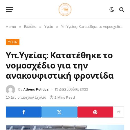
»
»
»
Home
Ελλάδα
Υγεία
Υπ.Υγείας: Κατατέθηκε το νομοσχέδιο για την ανακουφιστική φροντίδα
ΥΓΕΊΑ
Υπ.Υγείας: Κατατέθηκε το
νομοσχέδιο για την
ανακουφιστική φροντίδα
By
Athens Politics
15 Δεκεμβρίου, 2022
Δεν υπάρχουν Σχόλια
2 Mins Read