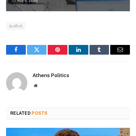
Αυγ 6, 2026
Διεθνή
Facebook
Twitter
Pinterest
LinkedIn
Tumblr
Email
Athens Politics
Website
RELATED
POSTS