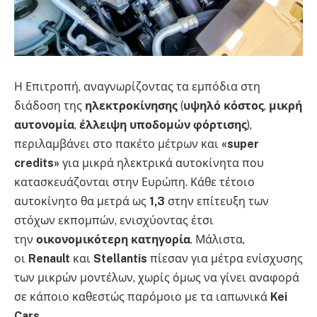
Η Επιτροπή, αναγνωρίζοντας τα εμπόδια στη
διάδοση της
ηλεκτροκίνησης
(
υψηλό κόστος
,
μικρή
αυτονομία
,
έλλειψη υποδομών φόρτισης
),
περιλαμβάνει στο πακέτο μέτρων και
«super
credits»
για μικρά ηλεκτρικά αυτοκίνητα που
κατασκευάζονται στην Ευρώπη. Κάθε τέτοιο
αυτοκίνητο θα μετρά ως
1,3
στην επίτευξη των
στόχων εκπομπών, ενισχύοντας έτσι
την
οικονομικότερη κατηγορία
. Μάλιστα,
οι
Renault
και
Stellantis
πίεσαν για μέτρα ενίσχυσης
των μικρών μοντέλων, χωρίς όμως να γίνει αναφορά
σε κάποιο καθεστώς παρόμοιο με τα ιαπωνικά
Kei
Cars
.