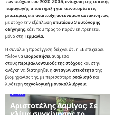
των στόχων του 2030-2035
,
ενίσχυση της τοπικής
παραγωγής
,
υποστήριξη για καινοτομία στις
μπαταρίες
και
ανάπτυξη αυτόνομων αυτοκινήτων
,
με στόχο την εξάπλωση
επιπέδου 3 αυτόνομης
οδήγησης
, κάτι που προς το παρόν επιτρέπεται
μόνο στη
Γερμανία
.
Η συνολική προσέγγιση δείχνει ότι η ΕΕ επιχειρεί
πλέον να
ισορροπήσει
ανάμεσα
στους
περιβαλλοντικούς της στόχους
και στην
ανάγκη να διατηρηθεί η
ανταγωνιστικότητα
της
βιομηχανίας της, με περισσότερο
ρεαλισμό
και
λιγότερη
τεχνολογική μονοκαλλιέργεια
.
Ελλάδα
Αριστοτέλης Δαμίγος: Σε
κλίμα συγκίνησης το