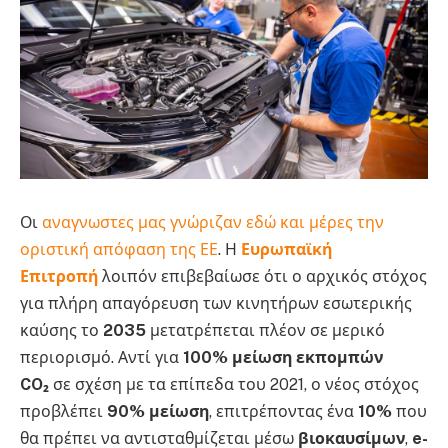
Οι
αναγνωστες μας γνώριζαν εδώ και μέρες την
οριστική απόφαση της ΕΕ
. Η
Ευρωπαϊκή
Επιτροπή
λοιπόν επιβεβαίωσε ότι ο αρχικός στόχος
για πλήρη απαγόρευση των κινητήρων εσωτερικής
καύσης το
2035
μετατρέπεται πλέον σε μερικό
περιορισμό. Αντί για
100% μείωση εκπομπών
CO₂
σε σχέση με τα επίπεδα του 2021, ο νέος στόχος
προβλέπει
90% μείωση
, επιτρέποντας ένα
10%
που
θα πρέπει να αντισταθμίζεται μέσω
βιοκαυσίμων
,
e-