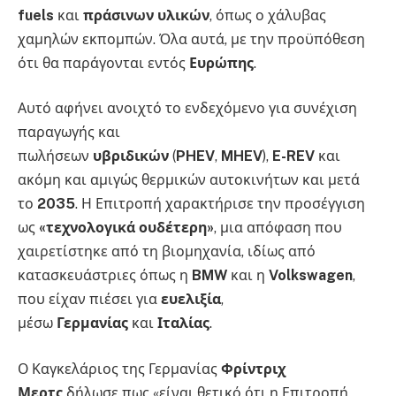
fuels
και
πράσινων υλικών
, όπως ο χάλυβας
χαμηλών εκπομπών. Όλα αυτά, με την προϋπόθεση
ότι θα παράγονται εντός
Ευρώπης
.
Αυτό αφήνει ανοιχτό το ενδεχόμενο για συνέχιση
παραγωγής και
πωλήσεων
υβριδικών
(
PHEV
,
MHEV
),
E-REV
και
ακόμη και αμιγώς θερμικών αυτοκινήτων και μετά
το
2035
. Η Επιτροπή χαρακτήρισε την προσέγγιση
ως
«τεχνολογικά ουδέτερη»
, μια απόφαση που
χαιρετίστηκε από τη βιομηχανία, ιδίως από
κατασκευάστριες όπως η
BMW
και η
Volkswagen
,
που είχαν πιέσει για
ευελιξία
,
μέσω
Γερμανίας
και
Ιταλίας
.
Ο Καγκελάριος της Γερμανίας
Φρίντριχ
Μερτς
δήλωσε πως «είναι θετικό ότι η Επιτροπή