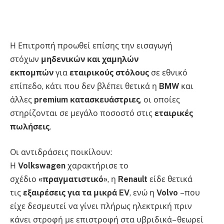
Η Επιτροπή προωθεί επίσης την εισαγωγή
στόχων
μηδενικών και χαμηλών
εκπομπών
για
εταιρικούς στόλους
σε εθνικό
επίπεδο, κάτι που δεν βλέπει θετικά η
BMW
και
άλλες
premium κατασκευάστριες
, οι οποίες
στηρίζονται σε μεγάλο ποσοστό στις
εταιρικές
πωλήσεις
.
Οι αντιδράσεις ποικίλουν:
Η
Volkswagen
χαρακτήρισε το
σχέδιο
«πραγματιστικό»
, η
Renault
είδε θετικά
τις
εξαιρέσεις για τα μικρά EV
, ενώ η
Volvo
–που
είχε δεσμευτεί να γίνει πλήρως ηλεκτρική πριν
κάνει στροφή με επιστροφή στα υβριδικά– θεωρεί